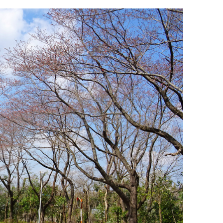
ac
n
e
e
b
o
o
k