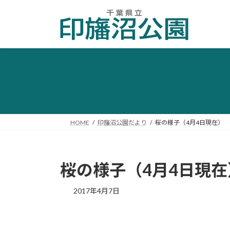
コ
ナ
ン
ビ
テ
ゲ
ン
ー
ツ
シ
へ
ョ
ス
ン
キ
に
ッ
移
プ
動
HOME
印旛沼公園だより
桜の様子（4月4日現在）
桜の様子（4月4日現在
2017年4月7日