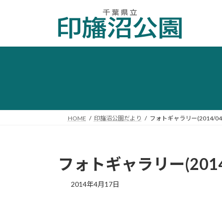
コ
ナ
ン
ビ
テ
ゲ
ン
ー
ツ
シ
へ
ョ
ス
ン
キ
に
ッ
移
プ
動
HOME
印旛沼公園だより
フォトギャラリー(2014/04/
フォトギャラリー(2014/
2014年4月17日