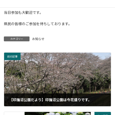
ます。
b
当日参加も大歓迎です。
o
o
県民の皆様のご参加を待ちしております。
k
お知らせ
カテゴリー
前の記事
【印旛沼公園だより】印旛沼公園は今花盛りです。
2025年3月31日