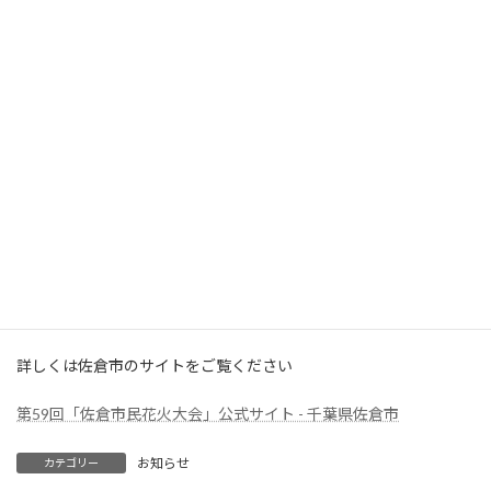
e
旛沼公園周辺道路の交通規制があります。当日に印旛沼公園をご
b
利用される方はご注意ください。
o
なお、印旛沼公園にて花火を見学される方は、駐車場のスペースが
o
限られています。駐車スペース以外の場所に車を止めないよう、ご
k
協力お願いいたします。
【印旛沼公園の交通規制】
日時
令和元年 8月3日(土)
時間 17時30分〜21時30ごろ
詳しくは佐倉市のサイトをご覧ください
第59回「佐倉市民花火大会」公式サイト - 千葉県佐倉市
お知らせ
カテゴリー