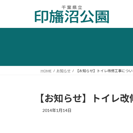
コ
ナ
ン
ビ
テ
ゲ
ン
ー
ツ
シ
へ
ョ
ス
ン
キ
に
ッ
移
プ
動
HOME
お知らせ
【お知らせ】トイレ改修工事につい
【お知らせ】トイレ改
2014年1月14日