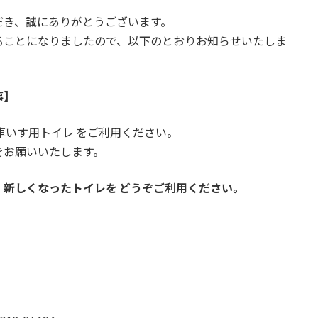
ac
n
き、誠にありがとうございます。
e
e
ことになりましたので、以下のとおりお知らせいたしま
b
o
o
事】
k
車いす用トイレ をご利用ください。
お願いいたします。
新しくなったトイレを どうぞご利用ください。