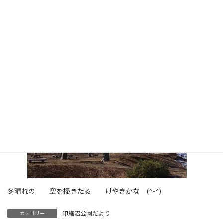
o
o
k
冬晴れの 空を掃きたる けやきかな (^-^)
印旛沼公園だより
カテゴリー